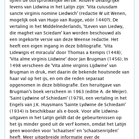
lijnen de oorspronkelijke versie. Andere belangrijke
levens van Lidwina in het Latijn zijn: 'Vita cuiusdam
sancte virginis nomine Liedwich' (redactie W uit Wenen,
mogelijk ook van Hugo van Rugge, vóór 1440?); De
vertaling in het Middelnederlands, 'tLeven van Liedwy,
die maghet van Sciedam' kan worden beschouwd als
een ingekorte versie van deze Weense redactie. Het
heeft een eigen ingang in deze bibliografie. 'Vita
Lidewigis et miracula' door Thomas a Kempis (1448);
'Vita alme virginis Liidwine' door Jan Brugman (1456); In
1498 verscheen de 'Vita alme virginis Lijdwine' van
Brugman in druk, met daarin de bekende houtsnede van
haar val op het ijs, en om die reden separaat
opgenomen in deze bibliografie. Een heruitgave van
Brugman's boek verscheen in 1963 (editie A. de Meijer).
'Saint Lydwine of Schiedam' (1979), een vertaling in het
Engels van J.K. Huysmans 'Sainte Lydwine de Schiedam'
(1934) is beschikbaar als e-book. Voor alle Lidwina-
uitgaven in het Latijn geldt dat de gebeurtenissen op
het ijs minder goed uit de verf komen, omdat het Latijn
geen woorden voor 'schaatsen' en 'schaatsenrijden'
heeft. Meer uitgebreide informatie over de