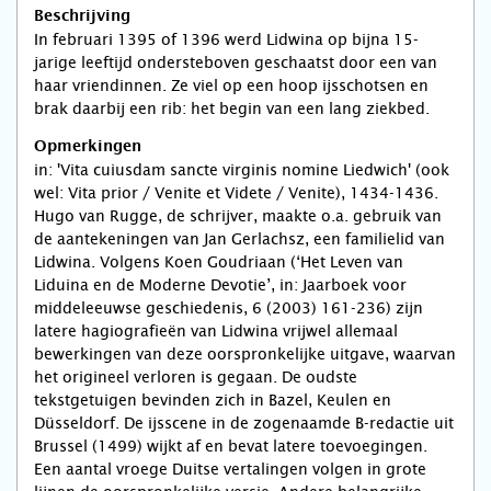
Beschrijving
In februari 1395 of 1396 werd Lidwina op bijna 15-
jarige leeftijd ondersteboven geschaatst door een van
haar vriendinnen. Ze viel op een hoop ijsschotsen en
brak daarbij een rib: het begin van een lang ziekbed.
Opmerkingen
in: 'Vita cuiusdam sancte virginis nomine Liedwich' (ook
wel: Vita prior / Venite et Videte / Venite), 1434-1436.
Hugo van Rugge, de schrijver, maakte o.a. gebruik van
de aantekeningen van Jan Gerlachsz, een familielid van
Lidwina. Volgens Koen Goudriaan (‘Het Leven van
Liduina en de Moderne Devotie’, in: Jaarboek voor
middeleeuwse geschiedenis, 6 (2003) 161-236) zijn
latere hagiografieën van Lidwina vrijwel allemaal
bewerkingen van deze oorspronkelijke uitgave, waarvan
het origineel verloren is gegaan. De oudste
tekstgetuigen bevinden zich in Bazel, Keulen en
Düsseldorf. De ijsscene in de zogenaamde B-redactie uit
Brussel (1499) wijkt af en bevat latere toevoegingen.
Een aantal vroege Duitse vertalingen volgen in grote