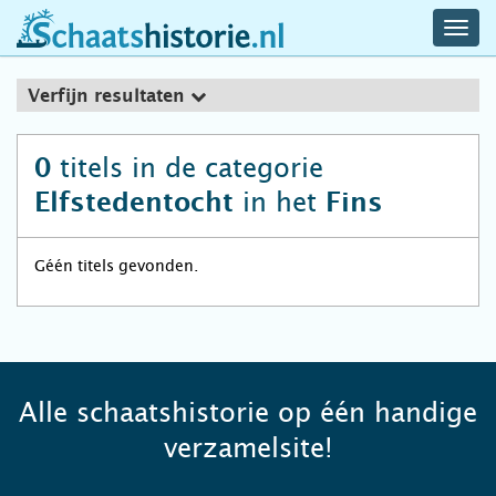
navig
schaatshistorie.nl
men
Verfijn resultaten
titels in de categorie
0
in het
Elfstedentocht
Fins
Géén titels gevonden.
Alle schaatshistorie op één handige
verzamelsite!