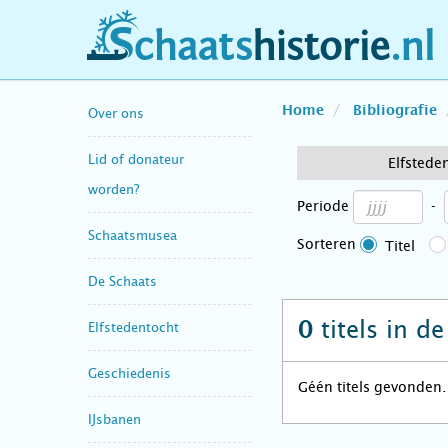
schaatshistorie.nl
Home
Bibliografie
Over ons
Lid of donateur
Elfstede
worden?
Periode
-
Schaatsmusea
Sorteren
Titel
De Schaats
titels in d
0
Elfstedentocht
Geschiedenis
Géén titels gevonden.
IJsbanen