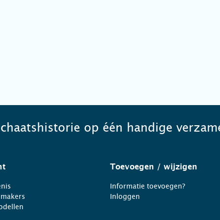
schaatshistorie op één handige verzame
ht
Toevoegen
/ wijzigen
nis
Informatie toevoegen?
nmakers
Inloggen
odellen