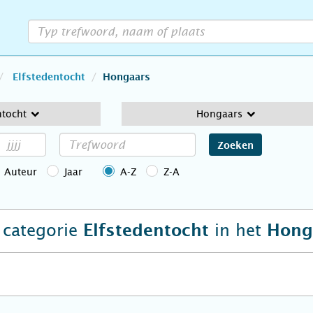
Elfstedentocht
Hongaars
ntocht
Hongaars
Zoeken
Auteur
Jaar
A-Z
Z-A
e categorie
in het
Elfstedentocht
Hong