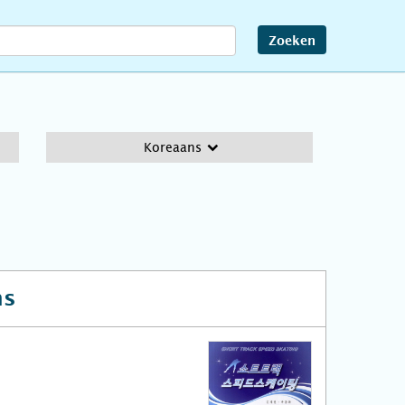
Zoeken
Koreaans
ns