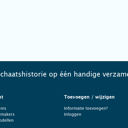
schaatshistorie op één handige verzame
ht
Toevoegen
/ wijzigen
nis
Informatie toevoegen?
nmakers
Inloggen
odellen