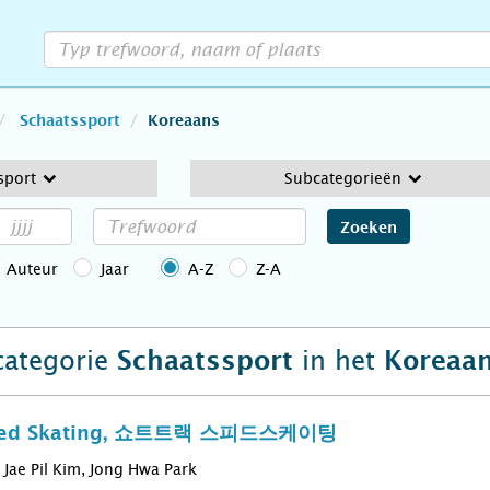
Schaatssport
Koreaans
sport
Subcategorieën
Zoeken
Auteur
Jaar
A-Z
Z-A
 categorie
in het
Schaatssport
Koreaa
Speed Skating, 쇼트트랙 스피드스케이팅
Jae Pil Kim, Jong Hwa Park