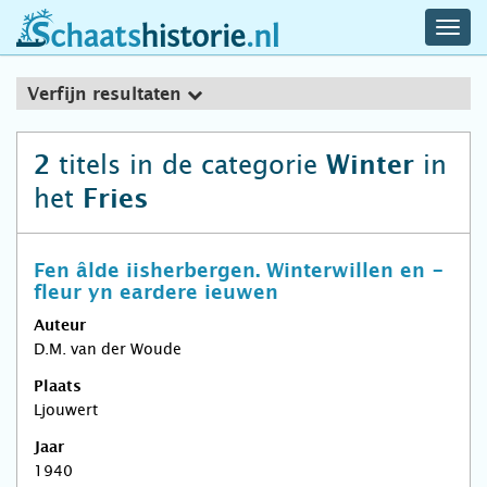
navig
schaatshistorie.nl
men
Verfijn resultaten
titels in de categorie
in
2
Winter
het
Fries
Fen âlde iisherbergen. Winterwillen en -
fleur yn eardere ieuwen
Auteur
D.M. van der Woude
Plaats
Ljouwert
Jaar
1940