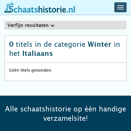
navig
schaatshistorie.nl
men
Verfijn resultaten
titels in de categorie
in
0
Winter
het
Italiaans
Géén titels gevonden.
Alle schaatshistorie op één handige
verzamelsite!