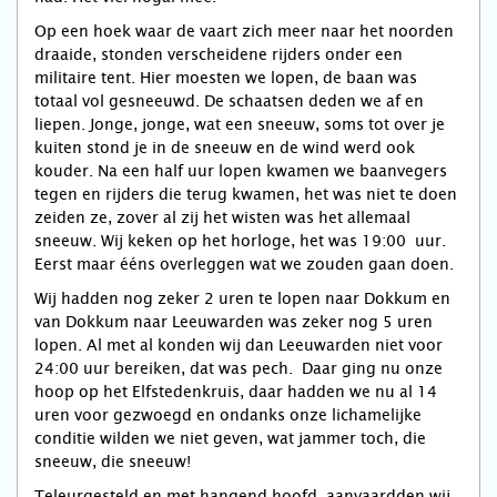
Op een hoek waar de vaart zich meer naar het noorden
draaide, stonden verscheidene rijders onder een
militaire tent. Hier moesten we lopen, de baan was
totaal vol gesneeuwd. De schaatsen deden we af en
liepen. Jonge, jonge, wat een sneeuw, soms tot over je
kuiten stond je in de sneeuw en de wind werd ook
kouder. Na een half uur lopen kwamen we baanvegers
tegen en rijders die terug kwamen, het was niet te doen
zeiden ze, zover al zij het wisten was het allemaal
sneeuw. Wij keken op het horloge, het was 19:00 uur.
Eerst maar ééns overleggen wat we zouden gaan doen.
Wij hadden nog zeker 2 uren te lopen naar Dokkum en
van Dokkum naar Leeuwarden was zeker nog 5 uren
lopen. Al met al konden wij dan Leeuwarden niet voor
24:00 uur bereiken, dat was pech. Daar ging nu onze
hoop op het Elfstedenkruis, daar hadden we nu al 14
uren voor gezwoegd en ondanks onze lichamelijke
conditie wilden we niet geven, wat jammer toch, die
sneeuw, die sneeuw!
Teleurgesteld en met hangend hoofd, aanvaardden wij