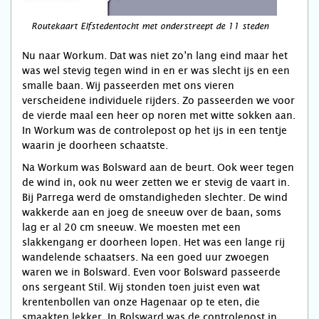
Routekaart Elfstedentocht met onderstreept de 11 steden
Nu naar Workum. Dat was niet zo’n lang eind maar het
was wel stevig tegen wind in en er was slecht ijs en een
smalle baan. Wij passeerden met ons vieren
verscheidene individuele rijders. Zo passeerden we voor
de vierde maal een heer op noren met witte sokken aan.
In Workum was de controlepost op het ijs in een tentje
waarin je doorheen schaatste.
Na Workum was Bolsward aan de beurt. Ook weer tegen
de wind in, ook nu weer zetten we er stevig de vaart in.
Bij Parrega werd de omstandigheden slechter. De wind
wakkerde aan en joeg de sneeuw over de baan, soms
lag er al 20 cm sneeuw. We moesten met een
slakkengang er doorheen lopen. Het was een lange rij
wandelende schaatsers. Na een goed uur zwoegen
waren we in Bolsward. Even voor Bolsward passeerde
ons sergeant Stil. Wij stonden toen juist even wat
krentenbollen van onze Hagenaar op te eten, die
smaakten lekker. In Bolsward was de controlepost in