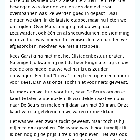
onze bus kwamen ook 2 zieken te zitten. Een heer die
bevangen was door de kou en een dame die wat
overspannen was. Ze werden goed in gepakt. Daar
gingen we dan, in de laatste etappe, maar nu lieten we
ons rijden. Over Marssum ging het op weg naar
Leeuwarden, ook één en al sneeuwduinen, de stemming
in onze bus was mineur. In Leeuwarden, zo hadden we
afgesproken, mochten we niet uitstappen.
Kees Garst ging met met het Elfstedenbestuur praten.
Na enige tijd kwam hij met de heer Kingma terug en die
deelde ons mede, dat we wel het kruis zouden
ontvangen. Een luid “hoera” steeg toen op en een hoera
voor Kees. Dan was onze Tocht niet voor niets geweest.
Nu moesten we, bus voor bus, naar De Beurs om onze
kaart te laten afstempelen. Ik wandelde naast een bus
naar De Beurs en melde mij daar aan met 30 man. Onze
kaart werd afgetekend en wij waren er mee klaar.
Het was wel een zware tocht geweest, maar toch is hij
mij mee ook gevallen. Die avond was ik nog tamelijk fit.
Ik ben nog bij de prijs uitreiking gebleven. Het was ook