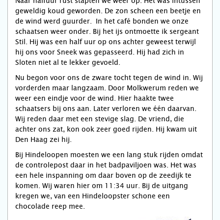
Naar halfuur rust stapten we weer op. Het was intussen
geweldig koud geworden. De zon scheen een beetje en
de wind werd guurder. In het café bonden we onze
schaatsen weer onder. Bij het ijs ontmoette ik sergeant
Stil. Hij was een half uur op ons achter geweest terwijl
hij ons voor Sneek was gepasseerd. Hij had zich in
Sloten niet al te lekker gevoeld.
Nu begon voor ons de zware tocht tegen de wind in. Wij
vorderden maar langzaam. Door Molkwerum reden we
weer een eindje voor de wind. Hier haakte twee
schaatsers bij ons aan. Later verloren we één daarvan.
Wij reden daar met een stevige slag. De vriend, die
achter ons zat, kon ook zeer goed rijden. Hij kwam uit
Den Haag zei hij.
Bij Hindeloopen moesten we een lang stuk rijden omdat
de controlepost daar in het badpaviljoen was. Het was
een hele inspanning om daar boven op de zeedijk te
komen. Wij waren hier om 11:34 uur. Bij de uitgang
kregen we, van een Hindeloopster schone een
chocolade reep mee.