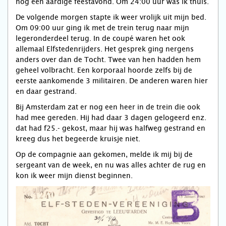
nog een aardige feestavond. Om 24:00 uur was ik thuis.
De volgende morgen stapte ik weer vrolijk uit mijn bed.
Om 09:00 uur ging ik met de trein terug naar mijn
legeronderdeel terug. In de coupé waren het ook
allemaal Elfstedenrijders. Het gesprek ging nergens
anders over dan de Tocht. Twee van hen hadden hem
geheel volbracht. Een korporaal hoorde zelfs bij de
eerste aankomende 3 militairen. De anderen waren hier
en daar gestrand.
Bij Amsterdam zat er nog een heer in de trein die ook
had mee gereden. Hij had daar 3 dagen gelogeerd enz.
dat had f25.- gekost, maar hij was halfweg gestrand en
kreeg dus het begeerde kruisje niet.
Op de compagnie aan gekomen, melde ik mij bij de
sergeant van de week, en nu was alles achter de rug en
kon ik weer mijn dienst beginnen.