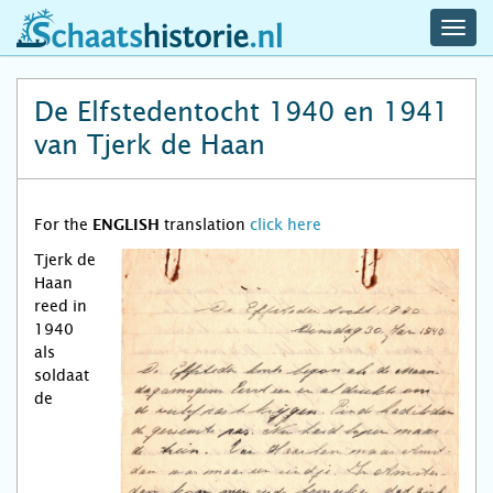
navig
schaatshistorie.nl
men
De Elfstedentocht 1940 en 1941
van Tjerk de Haan
For the
translation
click here
ENGLISH
Tjerk de
Haan
reed in
1940
als
soldaat
de