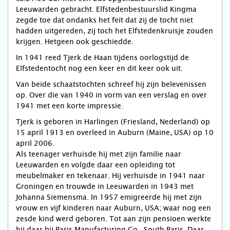
Leeuwarden gebracht. Elfstedenbestuurslid Kingma
zegde toe dat ondanks het feit dat zij de tocht niet
hadden uitgereden, zij toch het Elfstedenkruisje zouden
krijgen. Hetgeen ook geschiedde.
In 1941 reed Tjerk de Haan tijdens oorlogstijd de
Elfstedentocht nog een keer en dit keer ook uit.
Van beide schaatstochten schreef hij zijn belevenissen
op. Over die van 1940 in vorm van een verslag en over
1941 met een korte impressie.
Tjerk is geboren in Harlingen (Friesland, Nederland) op
15 april 1913 en overleed in Auburn (Maine, USA) op 10
april 2006.
Als teenager verhuisde hij met zijn familie naar
Leeuwarden en volgde daar een opleiding tot
meubelmaker en tekenaar. Hij verhuisde in 1941 naar
Groningen en trouwde in Leeuwarden in 1943 met
Johanna Siemensma. In 1957 emigreerde hij met zijn
vrouw en vijf kinderen naar Auburn, USA; waar nog een
zesde kind werd geboren. Tot aan zijn pensioen werkte
hij daar bij Paris Manufacturing Co., South Paris. Daar