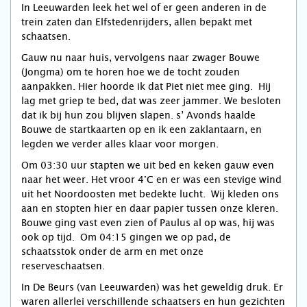
In Leeuwarden leek het wel of er geen anderen in de
trein zaten dan Elfstedenrijders, allen bepakt met
schaatsen.
Gauw nu naar huis, vervolgens naar zwager Bouwe
(Jongma) om te horen hoe we de tocht zouden
aanpakken. Hier hoorde ik dat Piet niet mee ging. Hij
lag met griep te bed, dat was zeer jammer. We besloten
dat ik bij hun zou blijven slapen. s’ Avonds haalde
Bouwe de startkaarten op en ik een zaklantaarn, en
legden we verder alles klaar voor morgen.
Om 03:30 uur stapten we uit bed en keken gauw even
naar het weer. Het vroor 4°C en er was een stevige wind
uit het Noordoosten met bedekte lucht. Wij kleden ons
aan en stopten hier en daar papier tussen onze kleren.
Bouwe ging vast even zien of Paulus al op was, hij was
ook op tijd. Om 04:15 gingen we op pad, de
schaatsstok onder de arm en met onze
reserveschaatsen.
In De Beurs (van Leeuwarden) was het geweldig druk. Er
waren allerlei verschillende schaatsers en hun gezichten