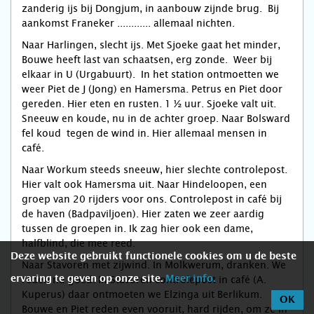
zanderig ijs bij Dongjum, in aanbouw zijnde brug. Bij
aankomst Franeker ............ allemaal nichten.
Naar Harlingen, slecht ijs. Met Sjoeke gaat het minder,
Bouwe heeft last van schaatsen, erg zonde. Weer bij
elkaar in U (Urgabuurt). In het station ontmoetten we
weer Piet de J (Jong) en Hamersma. Petrus en Piet door
gereden. Hier eten en rusten. 1 ½ uur. Sjoeke valt uit.
Sneeuw en koude, nu in de achter groep. Naar Bolsward
fel koud tegen de wind in. Hier allemaal mensen in
café.
Naar Workum steeds sneeuw, hier slechte controlepost.
Hier valt ook Hamersma uit. Naar Hindeloopen, een
groep van 20 rijders voor ons. Controlepost in café bij
de haven (Badpaviljoen). Hier zaten we zeer aardig
tussen de groepen in. Ik zag hier ook een dame,
halfblind, die mee reed.
Deze website gebruikt functionele cookies om u de beste
Naar Stavoren met zijwind. In Molkwerum, dranken. We
ervaring te geven op onze site.
reden nu goed. In Stavoren controlepost in café (A.
Meer info.
Kuperus) daar ontmoeten we Elzinga uit Berlikum.
OK
Bouwe en Piet reden even vooruit, hard rijden, om ze in