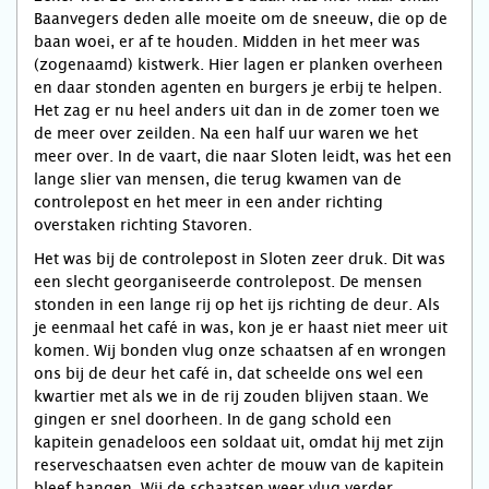
Baanvegers deden alle moeite om de sneeuw, die op de
baan woei, er af te houden. Midden in het meer was
(zogenaamd) kistwerk. Hier lagen er planken overheen
en daar stonden agenten en burgers je erbij te helpen.
Het zag er nu heel anders uit dan in de zomer toen we
de meer over zeilden. Na een half uur waren we het
meer over. In de vaart, die naar Sloten leidt, was het een
lange slier van mensen, die terug kwamen van de
controlepost en het meer in een ander richting
overstaken richting Stavoren.
Het was bij de controlepost in Sloten zeer druk. Dit was
een slecht georganiseerde controlepost. De mensen
stonden in een lange rij op het ijs richting de deur. Als
je eenmaal het café in was, kon je er haast niet meer uit
komen. Wij bonden vlug onze schaatsen af en wrongen
ons bij de deur het café in, dat scheelde ons wel een
kwartier met als we in de rij zouden blijven staan. We
gingen er snel doorheen. In de gang schold een
kapitein genadeloos een soldaat uit, omdat hij met zijn
reserveschaatsen even achter de mouw van de kapitein
bleef hangen. Wij de schaatsen weer vlug verder,