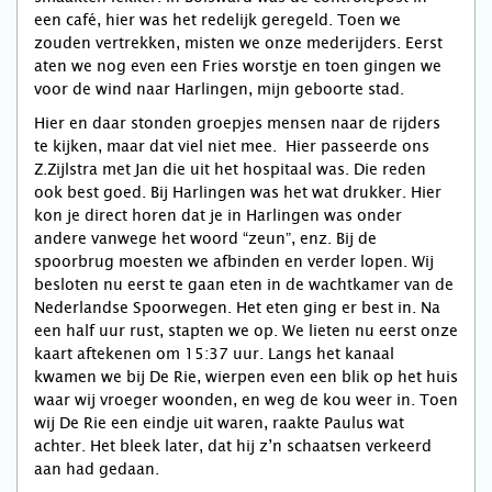
een café, hier was het redelijk geregeld. Toen we
zouden vertrekken, misten we onze mederijders. Eerst
aten we nog even een Fries worstje en toen gingen we
voor de wind naar Harlingen, mijn geboorte stad.
Hier en daar stonden groepjes mensen naar de rijders
te kijken, maar dat viel niet mee. Hier passeerde ons
Z.Zijlstra met Jan die uit het hospitaal was. Die reden
ook best goed. Bij Harlingen was het wat drukker. Hier
kon je direct horen dat je in Harlingen was onder
andere vanwege het woord “zeun”, enz. Bij de
spoorbrug moesten we afbinden en verder lopen. Wij
besloten nu eerst te gaan eten in de wachtkamer van de
Nederlandse Spoorwegen. Het eten ging er best in. Na
een half uur rust, stapten we op. We lieten nu eerst onze
kaart aftekenen om 15:37 uur. Langs het kanaal
kwamen we bij De Rie, wierpen even een blik op het huis
waar wij vroeger woonden, en weg de kou weer in. Toen
wij De Rie een eindje uit waren, raakte Paulus wat
achter. Het bleek later, dat hij z’n schaatsen verkeerd
aan had gedaan.