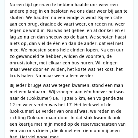
Na een tijd gereden te hebben haalde ons weer een
andere ploeg in en besloten we ons daar weer bij aan te
sluiten. We hadden nu een eindje zijwind. Bij een café
aan een brug, draaide de vaart weer, en reden nu weer
tegen de wind in. Nu was het geheel en al donker en er
lag zo nu en dan sneeuw op de baan. We schoten haast
niets op, dan viel de één en dan de ander, dat viel niet
mee. We moesten soms hele einden lopen. Na een uur
zo gewandeld te hebben, wilden de voorsten, de
onruststoker, met elkaar een bus huren. Wij gingen
maar weer door en wilden, het koste wat het kost, het
kruis halen. Nu maar weer alleen verder.
Bij ieder brugje wat we tegen kwamen, stond een man
met een lantaarn. Wij vroegen aan één hoever het was
naar de (Dokkumer) Ee. Hij zei 5 km, een volgende zei
12 en weer verder was het 17. Het leek wel of de
(Dokkumer) Ee verder van ons af was. We reden in de
richting Dokkum maar door. In dat stuk kwam ik ook
een keertje met mijn mond op de reserveschaatsen van
één van ons drieën, die ik met een riem om mij been
had. Het viel nogal mee.