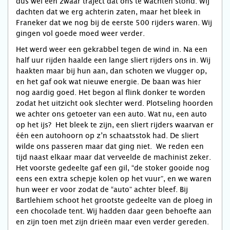
dus wel een zwaar traject dat ons te wachten stond. Wij
dachten dat we erg achterin zaten, maar het bleek in
Franeker dat we nog bij de eerste 500 rijders waren. Wij
gingen vol goede moed weer verder.
Het werd weer een gekrabbel tegen de wind in. Na een
half uur rijden haalde een lange sliert rijders ons in. Wij
haakten maar bij hun aan, dan schoten we vlugger op,
en het gaf ook wat nieuwe energie. De baan was hier
nog aardig goed. Het begon al flink donker te worden
zodat het uitzicht ook slechter werd. Plotseling hoorden
we achter ons getoeter van een auto. Wat nu, een auto
op het ijs? Het bleek te zijn, een sliert rijders waarvan er
één een autohoorn op z’n schaatsstok had. De sliert
wilde ons passeren maar dat ging niet. We reden een
tijd naast elkaar maar dat verveelde de machinist zeker.
Het voorste gedeelte gaf een gil, “de stoker gooide nog
eens een extra schepje kolen op het vuur”, en we waren
hun weer er voor zodat de “auto” achter bleef. Bij
Bartlehiem schoot het grootste gedeelte van de ploeg in
een chocolade tent. Wij hadden daar geen behoefte aan
en zijn toen met zijn drieën maar even verder gereden.