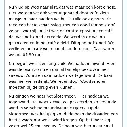
Nu vlug op weg naar IJlst, dat was maar een kort eindje.
Hier werden we ook weer ingehaald door zo’n klein
meisje in, haar hadden we bij De Dille ook gezien. Ze
reed een beste schaatsslag, met een goed tempo stoof
ze ons voorbij. In IJlst was de controlepost in een café,
dat was ook goed geregeld. We werden de wal op
getrokken en in het café geleid. Dit ging ook goed. We
verlieten het café weer aan de andere kant. Daar waren
we om 07.30 uur.
Nu begon weer een lang stuk. We hadden zijwind. Hier
was de baan zo nu en dan al tamelijk bestoven met
sneeuw. Zo nu en dan hadden we tegenwind. De baan
was hier wel redelijk. We reden door Woudsend en
moesten bij de brug even klûnen.
Nu gingen we naar het Slotermeer. Hier hadden we
tegenwind. Het woei stevig. Wij passeerden zo tegen de
wind in verscheidene individuele rijders. Op de
Slotermeer was het ijzig koud, de baan die draaiden een
beetje waardoor we zijwind kregen. Op het meer lag
zeker wel 25 cm sneeuw. De baan was hier maar smal.