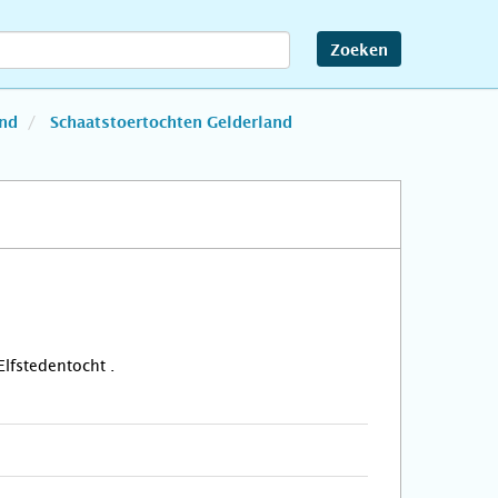
Zoeken
and
Schaatstoertochten Gelderland
al
lfstedentocht .