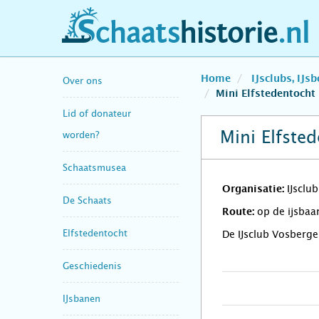
schaatshistorie.nl
Home
IJsclubs, IJs
Over ons
Mini Elfstedentocht
Lid of donateur
Mini Elfste
worden?
Schaatsmusea
IJsclu
Organisatie:
De Schaats
op de ijsba
Route:
Elfstedentocht
De IJsclub Vosberge
Geschiedenis
IJsbanen