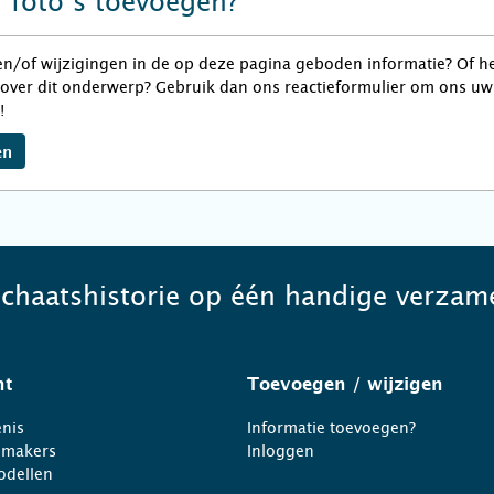
f foto’s toevoegen?
en/of wijzigingen in de op deze pagina geboden informatie? Of he
over dit onderwerp? Gebruik dan ons reactieformulier om ons uw 
!
en
schaatshistorie op één handige verzame
ht
Toevoegen
/ wijzigen
nis
Informatie toevoegen?
nmakers
Inloggen
odellen