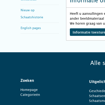
Informatie o
Nieuw op
Heeft u aanvullingen 
Schaatshistorie
ander beeldmateriaal 
We horen graag van u
English pages
Informatie toestur
Alle 
Zoeken
Uitgelic
Homepage
Geschiede
Categorieën
Schaatse
Schaatsm