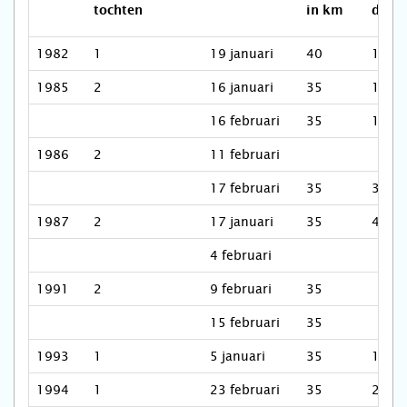
tochten
in km
deel
1982
1
19 januari
40
1.50
1985
2
16 januari
35
1.50
16 februari
35
1.50
1986
2
11 februari
17 februari
35
3.00
1987
2
17 januari
35
4.00
4 februari
1991
2
9 februari
35
15 februari
35
1993
1
5 januari
35
1.30
1994
1
23 februari
35
2.00