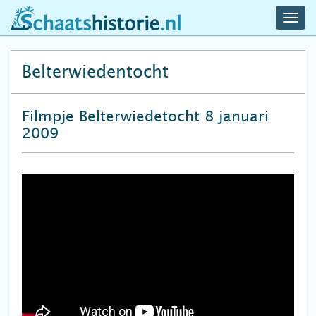
navig
schaatshistorie.nl
men
Belterwiedentocht
Filmpje Belterwiedetocht 8 januari
2009