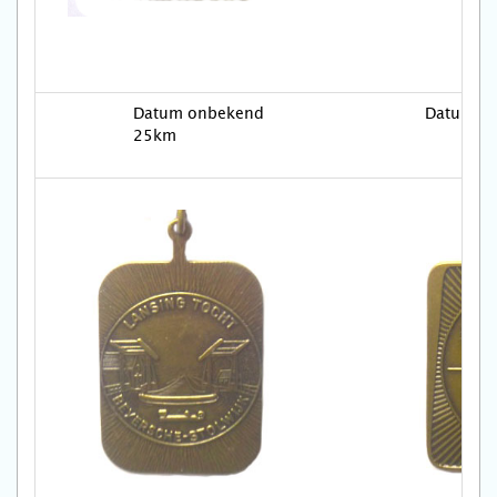
Datum onbekend
Datum o
25km