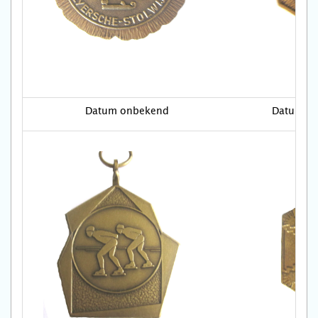
Datum onbekend
Datum o