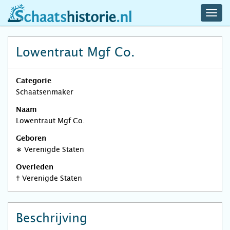
navig
schaatshistorie.nl
men
Lowentraut Mgf Co.
Categorie
Schaatsenmaker
Naam
Lowentraut Mgf Co.
Geboren
∗
Verenigde Staten
Overleden
†
Verenigde Staten
Beschrijving