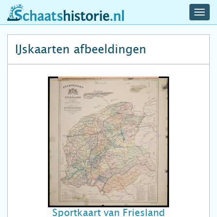
navig
schaatshistorie.nl
men
IJskaarten afbeeldingen
Sportkaart van Friesland