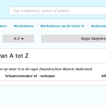
kers
Merktekens
Merktekens op de letter D
Nederla
A-Z
Regio Zwijndre
van A tot Z
 op letter D in de regio Zwijndrechtse Waard, Nederland
Schaatsenmaker of -verkoper
Af