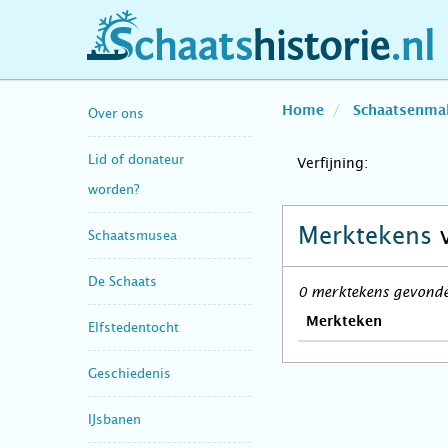
schaatshistorie.nl
Home
Schaatsenma
Over ons
Lid of donateur
Verfijning:
worden?
Merktekens
Schaatsmusea
De Schaats
0 merktekens gevonden
Merkteken
Elfstedentocht
Geschiedenis
IJsbanen