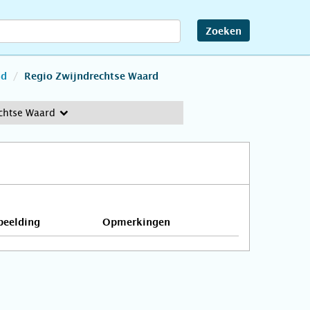
Zoeken
nd
Regio Zwijndrechtse Waard
chtse Waard
beelding
Opmerkingen