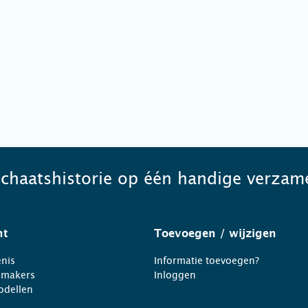
schaatshistorie op één handige verzame
ht
Toevoegen
/ wijzigen
nis
Informatie toevoegen?
nmakers
Inloggen
odellen