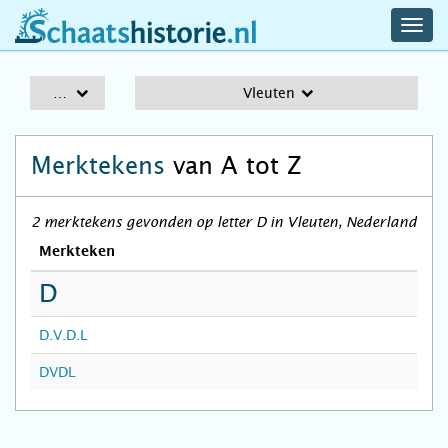
navig
schaatshistorie.nl
men
A-Z
Vleuten
Merktekens
van A tot Z
2 merktekens gevonden op letter D in Vleuten, Nederland
Merkteken
D
D.V.D.L
DVDL