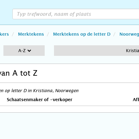
kers
Merktekens
Merktekens op de letter D
Noorweg
A-Z
Kristi
van A tot Z
 op letter D in Kristiana, Noorwegen
Schaatsenmaker of -verkoper
Af