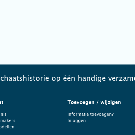
schaatshistorie op één handige verzame
ht
Toevoegen
/ wijzigen
nis
Informatie toevoegen?
nmakers
Inloggen
odellen