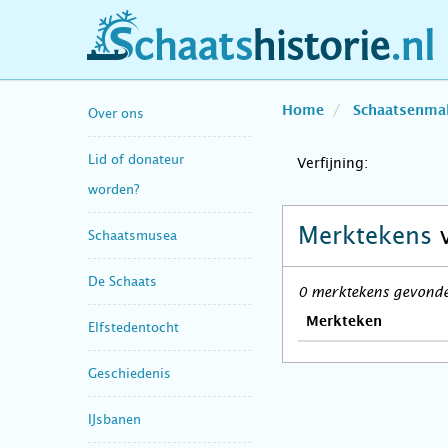
schaatshistorie.nl
Home
Schaatsenma
Over ons
Lid of donateur
Verfijning:
worden?
Merktekens
Schaatsmusea
De Schaats
0 merktekens gevonden
Merkteken
Elfstedentocht
Geschiedenis
IJsbanen