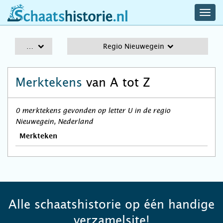
navig
schaatshistorie.nl
men
A-Z
Regio Nieuwegein
Merktekens
van A tot Z
0 merktekens gevonden op letter U in de regio
Nieuwegein, Nederland
Merkteken
Alle schaatshistorie op één handige
verzamelsite!