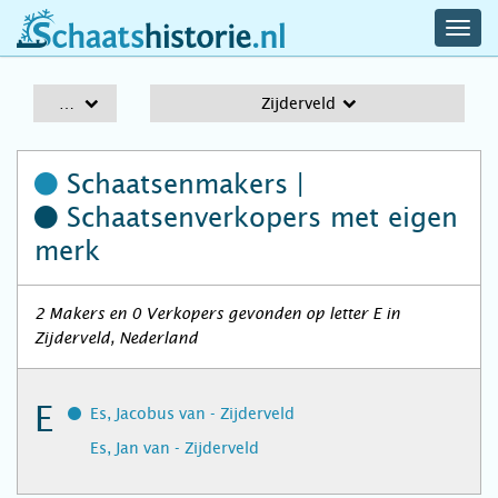
navig
schaatshistorie.nl
men
A-Z
Zijderveld
Schaatsenmakers |
Schaatsenverkopers
met eigen
merk
2 Makers en 0 Verkopers gevonden op letter E in
Zijderveld, Nederland
E
Es, Jacobus van - Zijderveld
Es, Jan van - Zijderveld