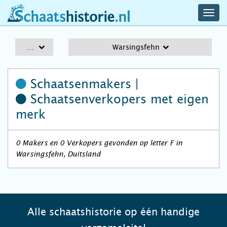
navig
schaatshistorie.nl
men
A-Z
Warsingsfehn
Schaatsenmakers |
Schaatsenverkopers
met eigen
merk
0 Makers en 0 Verkopers gevonden op letter F in
Warsingsfehn, Duitsland
Alle schaatshistorie op één handige