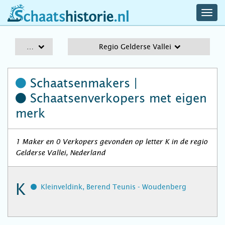
navig
schaatshistorie.nl
men
A-Z
Regio Gelderse Vallei
Schaatsenmakers |
Schaatsenverkopers
met eigen
merk
1 Maker en 0 Verkopers gevonden op letter K in de regio
Gelderse Vallei, Nederland
K
Kleinveldink, Berend Teunis - Woudenberg