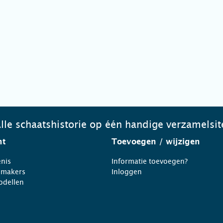
lle schaatshistorie op één handige verzamelsit
ht
Toevoegen
/ wijzigen
nis
Informatie toevoegen?
nmakers
Inloggen
odellen