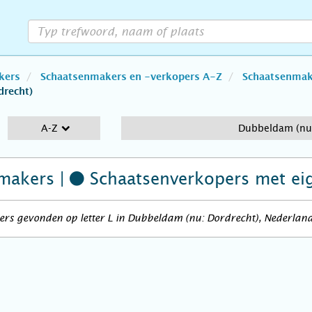
kers
Schaatsenmakers en -verkopers A-Z
Schaatsenmake
drecht)
A-Z
Dubbeldam (nu:
makers |
Schaatsenverkopers
met ei
rs gevonden op letter L in Dubbeldam (nu: Dordrecht), Nederlan