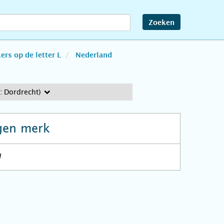
Zoeken
rs op de letter L
Nederland
 Dordrecht)
gen merk
d