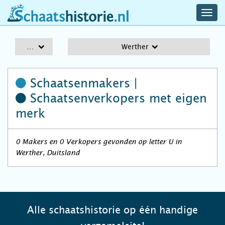
navig
schaatshistorie.nl
men
A-Z
Werther
Schaatsenmakers |
Schaatsenverkopers
met eigen
merk
0 Makers en 0 Verkopers gevonden op letter U in
Werther, Duitsland
Alle schaatshistorie op één handige