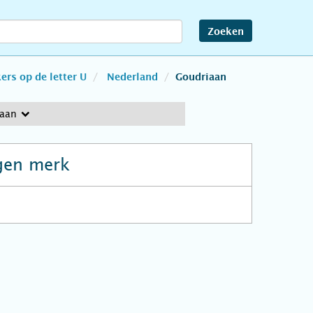
Zoeken
rs op de letter U
Nederland
Goudriaan
aan
gen merk