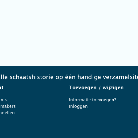
lle schaatshistorie op één handige verzamelsit
ht
Toevoegen
/ wijzigen
nis
Informatie toevoegen?
nmakers
Inloggen
odellen