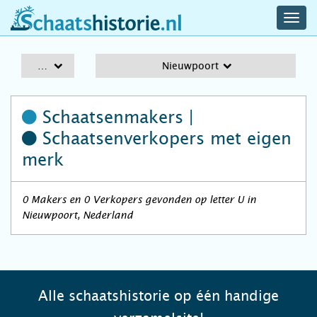
navig
schaatshistorie.nl
men
A-Z
Nieuwpoort
Schaatsenmakers |
Schaatsenverkopers
met eigen
merk
0 Makers en 0 Verkopers gevonden op letter U in
Nieuwpoort, Nederland
Alle schaatshistorie op één handige