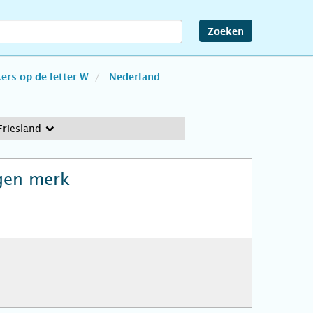
Zoeken
rs op de letter W
Nederland
Friesland
gen merk