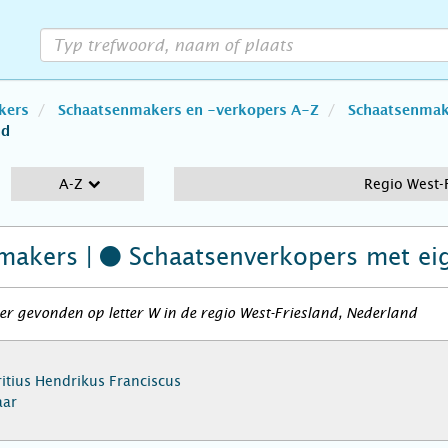
kers
Schaatsenmakers en -verkopers A-Z
Schaatsenmake
nd
A-Z
Regio West-
makers |
Schaatsenverkopers
met ei
r gevonden op letter W in de regio West-Friesland, Nederland
itius Hendrikus Franciscus
aar