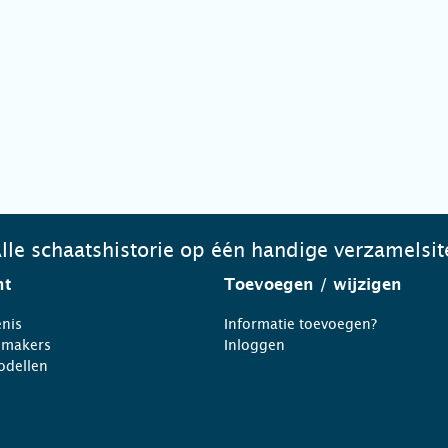
lle schaatshistorie op één handige verzamelsit
ht
Toevoegen
/ wijzigen
nis
Informatie toevoegen?
nmakers
Inloggen
odellen