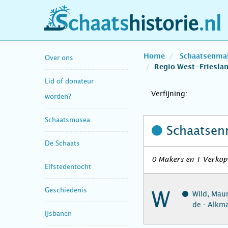
schaatshistorie.nl
Home
Schaatsenma
Over ons
Regio West-Friesla
Lid of donateur
Verfijning:
worden?
Schaatsmusea
Schaatsen
De Schaats
0 Makers en 1 Verkope
Elfstedentocht
Geschiedenis
W
Wild, Maur
de - Alkm
IJsbanen