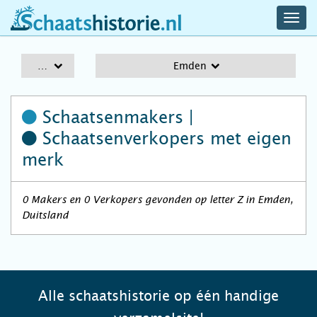
navig
schaatshistorie.nl
men
A-Z
Emden
Schaatsenmakers |
Schaatsenverkopers
met eigen
merk
0 Makers en 0 Verkopers gevonden op letter Z in Emden,
Duitsland
Alle schaatshistorie op één handige