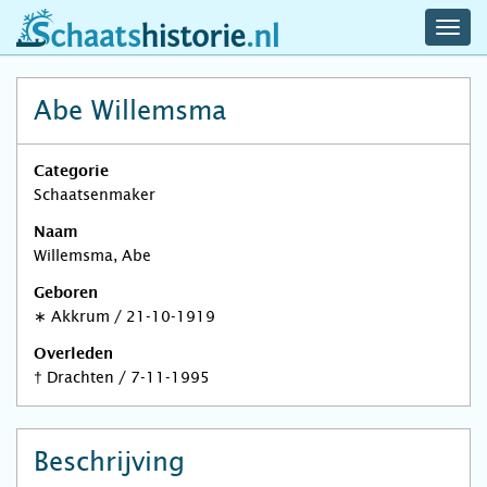
navig
schaatshistorie.nl
men
Abe Willemsma
Categorie
Schaatsenmaker
Naam
Willemsma, Abe
Geboren
∗
Akkrum
/
21-10-1919
Overleden
†
Drachten
/
7-11-1995
Beschrijving