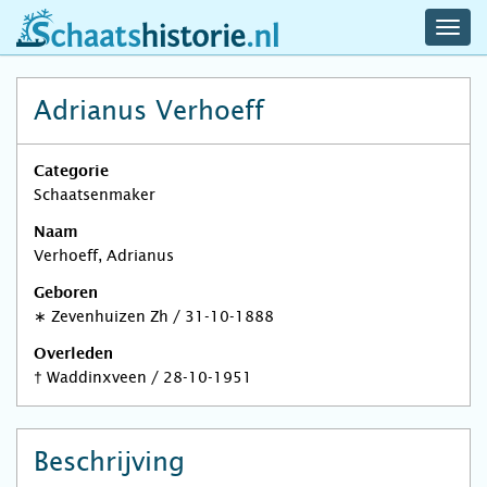
navig
schaatshistorie.nl
men
Adrianus Verhoeff
Categorie
Schaatsenmaker
Naam
Verhoeff, Adrianus
Geboren
∗
Zevenhuizen Zh
/
31-10-1888
Overleden
†
Waddinxveen
/
28-10-1951
Beschrijving