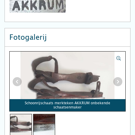
Fotogalerij
Schoonrijschaats merkteken AKKRUM onbekende
schaatsenmaker