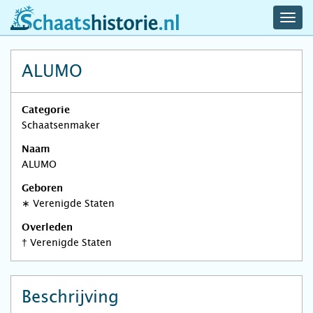
navig
schaatshistorie.nl
men
ALUMO
Categorie
Schaatsenmaker
Naam
ALUMO
Geboren
∗
Verenigde Staten
Overleden
†
Verenigde Staten
Beschrijving