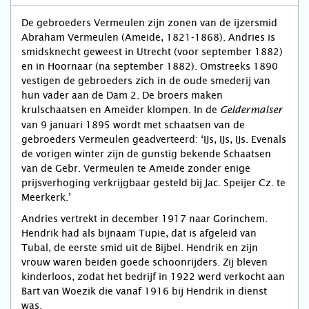
De gebroeders Vermeulen zijn zonen van de ijzersmid
Abraham Vermeulen (Ameide, 1821-1868). Andries is
smidsknecht geweest in Utrecht (voor september 1882)
en in Hoornaar (na september 1882). Omstreeks 1890
vestigen de gebroeders zich in de oude smederij van
hun vader aan de Dam 2. De broers maken
krulschaatsen en Ameider klompen. In de
Geldermalser
van 9 januari 1895 wordt met schaatsen van de
gebroeders Vermeulen geadverteerd: ‘IJs, IJs, IJs. Evenals
de vorigen winter zijn de gunstig bekende Schaatsen
van de Gebr. Vermeulen te Ameide zonder enige
prijsverhoging verkrijgbaar gesteld bij Jac. Speijer Cz. te
Meerkerk.’
Andries vertrekt in december 1917 naar Gorinchem.
Hendrik had als bijnaam Tupie, dat is afgeleid van
Tubal, de eerste smid uit de Bijbel. Hendrik en zijn
vrouw waren beiden goede schoonrijders. Zij bleven
kinderloos, zodat het bedrijf in 1922 werd verkocht aan
Bart van Woezik die vanaf 1916 bij Hendrik in dienst
was.