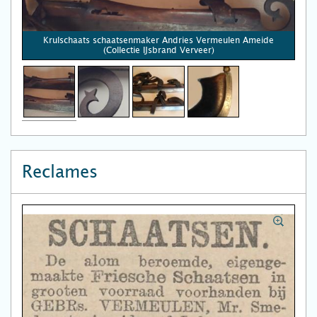
Krulschaats schaatsenmaker Andries Vermeulen Ameide
(Collectie IJsbrand Verveer)
Reclames