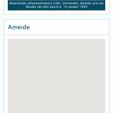
Advertentie schaatsenmakers Gebr. Vermeulen, Ameide a/d Lek
Nieuws van den dag d.d. 10 januari 1895
Ameide