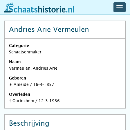
navig
schaatshistorie.nl
men
Andries Arie Vermeulen
Categorie
Schaatsenmaker
Naam
Vermeulen, Andries Arie
Geboren
∗
Ameide
/
16-4-1857
Overleden
†
Gorinchem
/
12-3-1936
Beschrijving