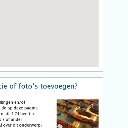
ie of foto’s toevoegen?
llingen en/of
n de op deze pagina
matie? Of heeft u
o’s of ander
l over dit onderwerp?