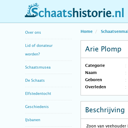
schaatshistorie.nl
Home
Schaatsenma
Over ons
Lid of donateur
Arie Plomp
worden?
Categorie
Schaatsmusea
Naam
Geboren
De Schaats
Overleden
Elfstedentocht
Geschiedenis
Beschrijving
IJsbanen
Zoon van veehouder H