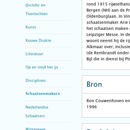
rond 1915 rijwielhand
IJsclubs en
Bergen (NH) aan de Pr
Toertochten
Oldenburglaan. In Vi
schaatsenmaker Arie K
Kunst
het schaatsen maken 
Leipziger Messe. In de
Kouwe Drukte
woont neemt hij de rij
Alkmaar over, inclusi
(de Rembrandt onder 
Literatuur
Bijl die in dienst bij
Op en rond het ijs
Disciplines
Bron
Schaatsenmakers
Ron Couwenhoven en 
1996
Nederlandse
Schaatsers
Winterweer