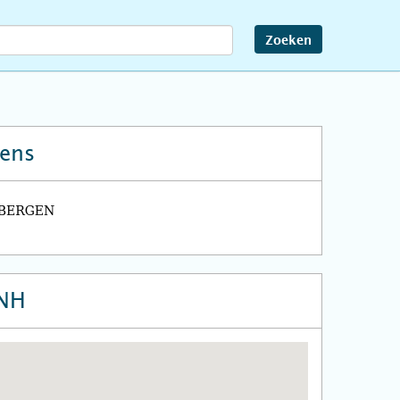
Zoeken
ens
 NH