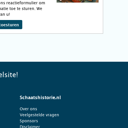
ns reactieformulier om
atie toe te sturen. We
an u!
toesturen
lsite!
Schaatshistorie.nl
Over ons
Veelgestelde vragen
Sponsors
Disclaimer