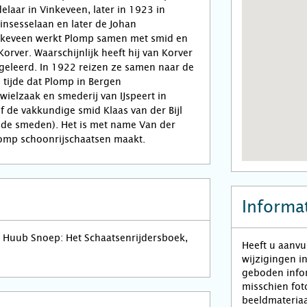
elaar in Vinkeveen, later in 1923 in
insesselaan en later de Johan
nkeveen werkt Plomp samen met smid en
orver. Waarschijnlijk heeft hij van Korver
geleerd. In 1922 reizen ze samen naar de
 tijde dat Plomp in Bergen
wielzaak en smederij van IJspeert in
ef de vakkundige smid Klaas van der Bijl
de smeden). Het is met name Van der
 Plomp schoonrijschaatsen maakt.
Informat
Huub Snoep: Het Schaatsenrijdersboek,
Heeft u aanvu
wijzigingen i
geboden infor
misschien fot
beeldmateriaa