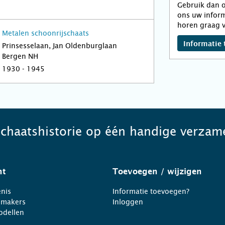
Gebruik dan o
ons uw inform
horen graag v
Metalen schoonrijschaats
Informatie 
Prinsesselaan, Jan Oldenburglaan
Bergen NH
1930 - 1945
schaatshistorie op één handige verzame
ht
Toevoegen
/ wijzigen
nis
Informatie toevoegen?
nmakers
Inloggen
odellen