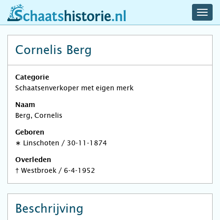
navig
schaatshistorie.nl
men
Cornelis Berg
Categorie
Schaatsenverkoper met eigen merk
Naam
Berg, Cornelis
Geboren
∗
Linschoten
/
30-11-1874
Overleden
†
Westbroek
/
6-4-1952
Beschrijving