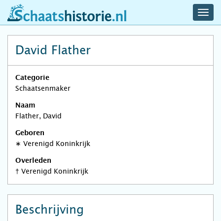
navig
schaatshistorie.nl
men
David Flather
Categorie
Schaatsenmaker
Naam
Flather, David
Geboren
∗
Verenigd Koninkrijk
Overleden
†
Verenigd Koninkrijk
Beschrijving