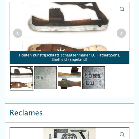
Houten kunstrijschaats schaatsenmaker D. Flather&Sons,
Sheffield (Engeland)
Reclames