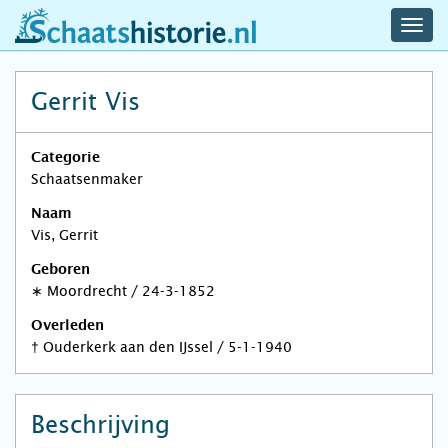
navig
schaatshistorie.nl
men
Gerrit Vis
Categorie
Schaatsenmaker
Naam
Vis, Gerrit
Geboren
∗
Moordrecht
/
24-3-1852
Overleden
†
Ouderkerk aan den IJssel
/
5-1-1940
Beschrijving