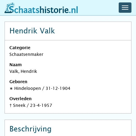
navig
schaatshistorie.nl
men
Hendrik Valk
Categorie
Schaatsenmaker
Naam
Valk, Hendrik
Geboren
∗
Hindeloopen
/
31-12-1904
Overleden
†
Sneek
/
23-4-1957
Beschrijving