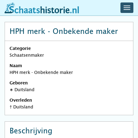
navig
schaatshistorie.nl
men
HPH merk - Onbekende maker
Categorie
Schaatsenmaker
Naam
HPH merk - Onbekende maker
Geboren
∗
Duitsland
Overleden
†
Duitsland
Beschrijving