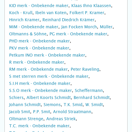
KID merk - Onbekende maker
Klaas Ihno Klaassen
Koch - Krull
Ibeln van Koten
Folkert P. Kramer
Hinrich Kramer
Reinhard Diedrich Krämer
MiM - Onbekende maker
Jan Focken Morch
Müller
Oltmanns & Söhne
PG merk - Onbekende maker
PHD merk - Onbekende maker
PKV merk - Onbekende maker
Petkum INO merk - Onbekende maker
R merk - Onbekende maker
RM merk - Onbekende maker
Peter Raveling
S met sterren merk - Onbekende maker
S.I.H merk - Onbekende maker
S.S.O merk - Onbekende maker
Scheffermann
Schiers
Albert Koorts Schmidt
Bernhard Schmidt
Johann Schmidt
Siemons
T.K. Smid
W. Smidt
Jacob Smit
P.P. Smit
Arnold Straatmann
Oltmann Strenge
Andreas Striek
T.C. merk - Onbekende maker