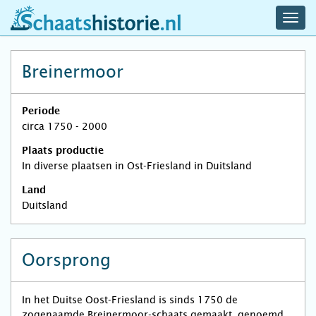
navig
schaatshistorie.nl
men
Breinermoor
Periode
circa 1750 - 2000
Plaats productie
In diverse plaatsen in Ost-Friesland in Duitsland
Land
Duitsland
Oorsprong
In het Duitse Oost-Friesland is sinds 1750 de
zogenaamde Breinermoor-schaats gemaakt, genoemd