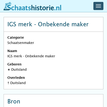
navig
schaatshistorie.nl
men
IGS merk - Onbekende maker
Categorie
Schaatsenmaker
Naam
IGS merk - Onbekende maker
Geboren
∗
Duitsland
Overleden
†
Duitsland
Bron