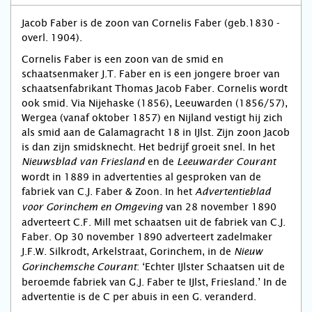
Jacob Faber is de zoon van Cornelis Faber (geb.1830 -
overl. 1904).
Cornelis Faber is een zoon van de smid en
schaatsenmaker J.T. Faber en is een jongere broer van
schaatsenfabrikant Thomas Jacob Faber. Cornelis wordt
ook smid. Via Nijehaske (1856), Leeuwarden (1856/57),
Wergea (vanaf oktober 1857) en Nijland vestigt hij zich
als smid aan de Galamagracht 18 in IJlst. Zijn zoon Jacob
is dan zijn smidsknecht. Het bedrijf groeit snel. In het
en de
Nieuwsblad van Friesland
Leeuwarder Courant
wordt in 1889 in advertenties al gesproken van de
fabriek van C.J. Faber & Zoon. In het
Advertentieblad
van 28 november 1890
voor Gorinchem en Omgeving
adverteert C.F. Mill met schaatsen uit de fabriek van C.J.
Faber. Op 30 november 1890 adverteert zadelmaker
J.F.W. Silkrodt, Arkelstraat, Gorinchem, in de
Nieuw
: ‘Echter IJlster Schaatsen uit de
Gorinchemsche Courant
beroemde fabriek van G.J. Faber te IJlst, Friesland.’ In de
advertentie is de C per abuis in een G. veranderd.