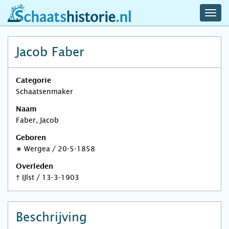
navig
schaatshistorie.nl
men
Jacob Faber
Categorie
Schaatsenmaker
Naam
Faber, Jacob
Geboren
∗
Wergea
/
20-5-1858
Overleden
†
IJlst
/
13-3-1903
Beschrijving