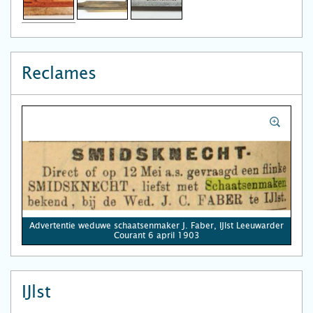
Reclames
Advertentie weduwe schaatsenmaker J. Faber, IJlst Leeuwarder
Courant 6 april 1903
IJlst