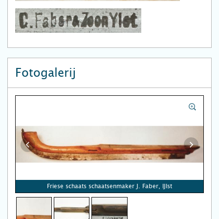
Fotogalerij
Friese schaats schaatsenmaker J. Faber, IJlst