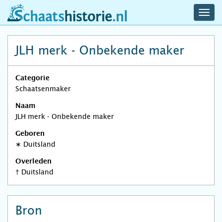
navig
schaatshistorie.nl
men
JLH merk - Onbekende maker
Categorie
Schaatsenmaker
Naam
JLH merk - Onbekende maker
Geboren
∗
Duitsland
Overleden
†
Duitsland
Bron