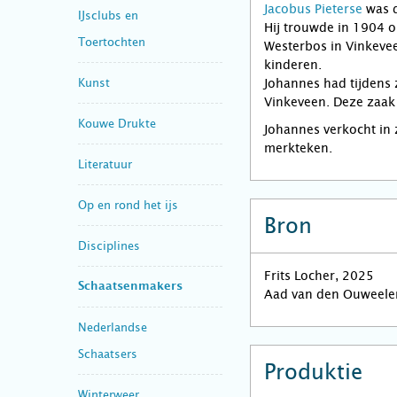
Jacobus Pieterse
was d
IJsclubs en
Hij trouwde in 1904 o
Toertochten
Westerbos in Vinkeve
kinderen.
Kunst
Johannes had tijdens 
Vinkeveen. Deze zaak g
Kouwe Drukte
Johannes verkocht in 
merkteken.
Literatuur
Op en rond het ijs
Bron
Disciplines
Frits Locher, 2025
Schaatsenmakers
Aad van den Ouweele
Nederlandse
Schaatsers
Produktie
Winterweer