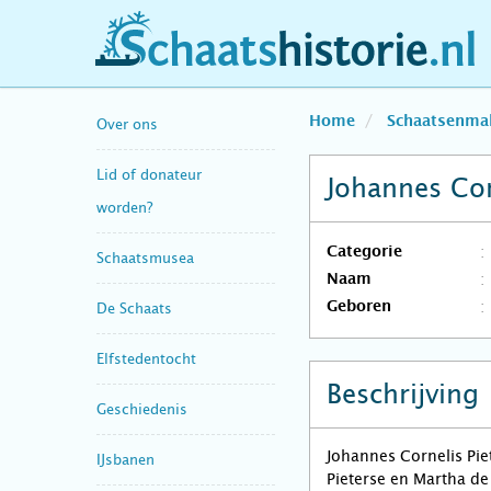
schaatshistorie.nl
Home
Schaatsenma
Over ons
Lid of donateur
Johannes Cor
worden?
Categorie
Schaatsmusea
Naam
Geboren
De Schaats
Elfstedentocht
Beschrijving
Geschiedenis
Johannes Cornelis Pi
IJsbanen
Pieterse en Martha de