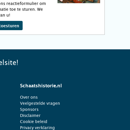
ns reactieformulier om
atie toe te sturen. We
an u!
toesturen
lsite!
Schaatshistorie.nl
Over ons
Veelgestelde vragen
Sponsors
Disclaimer
Cookie beleid
Privacy verklaring