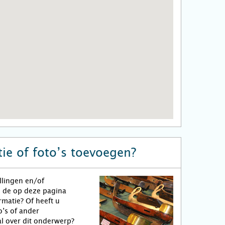
ie of foto’s toevoegen?
llingen en/of
n de op deze pagina
matie? Of heeft u
o’s of ander
l over dit onderwerp?