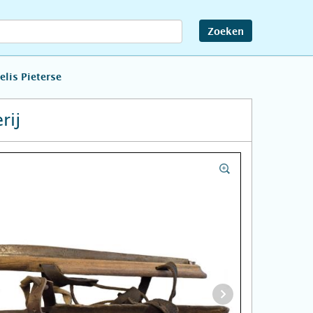
Zoeken
lis Pieterse
rij