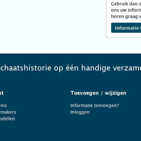
Gebruik dan o
ons uw inform
horen graag v
Informatie 
schaatshistorie op één handige verzame
ht
Toevoegen
/ wijzigen
nis
Informatie toevoegen?
nmakers
Inloggen
odellen