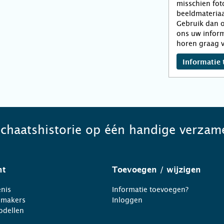
misschien fot
beeldmateriaa
Gebruik dan o
ons uw inform
horen graag v
Informatie 
schaatshistorie op één handige verzame
ht
Toevoegen
/ wijzigen
nis
Informatie toevoegen?
nmakers
Inloggen
odellen