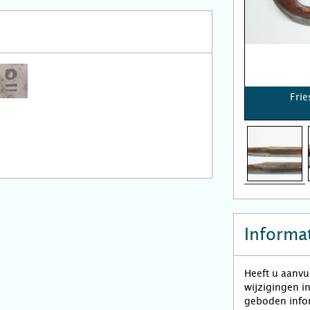
Fri
Informat
Heeft u aanvu
wijzigingen i
geboden infor