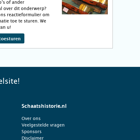
o’s of ander
l over dit onderwerp?
ns reactieformulier om
atie toe te sturen. We
an u!
toesturen
lsite!
Schaatshistorie.nl
Over ons
Veelgestelde vragen
Sponsors
Disclaimer