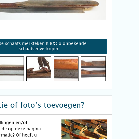
ese schaats merkteken K.B&Co onbekende
schaatsenverkoper
ie of foto’s toevoegen?
llingen en/of
n de op deze pagina
matie? Of heeft u