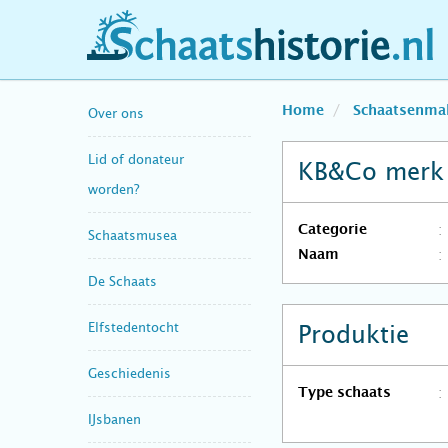
schaatshistorie.nl
Home
Schaatsenma
Over ons
Lid of donateur
KB&Co merk 
worden?
Categorie
Schaatsmusea
Naam
De Schaats
Elfstedentocht
Produktie
Geschiedenis
Type schaats
IJsbanen