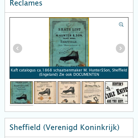
Reclames
Kaft catalogus ca.1868 schaatsenmaker M. Hunter$Son, Sheffield
(Engeland) Zie ook DOCUMENTEN
Sheffield (Verenigd Koninkrijk)