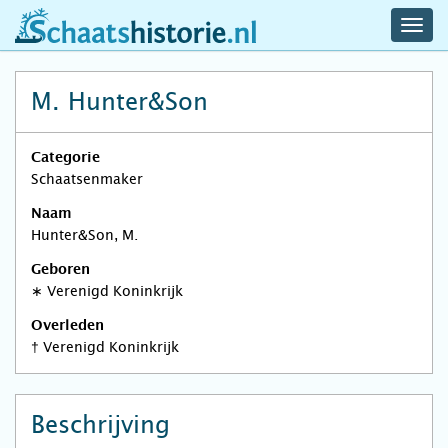
navig
schaatshistorie.nl
men
M. Hunter&Son
Categorie
Schaatsenmaker
Naam
Hunter&Son, M.
Geboren
∗
Verenigd Koninkrijk
Overleden
†
Verenigd Koninkrijk
Beschrijving