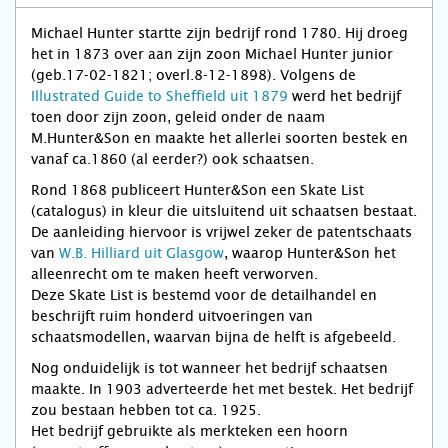
Michael Hunter startte zijn bedrijf rond 1780. Hij droeg
het in 1873 over aan zijn zoon Michael Hunter junior
(geb.17-02-1821; overl.8-12-1898). Volgens de
Illustrated Guide to Sheffield uit 1879
werd het bedrijf
toen door zijn zoon, geleid onder de naam
M.Hunter&Son en maakte het allerlei soorten bestek en
vanaf ca.1860 (al eerder?) ook schaatsen.
Rond 1868 publiceert Hunter&Son een Skate List
(catalogus) in kleur die uitsluitend uit schaatsen bestaat.
De aanleiding hiervoor is vrijwel zeker de patentschaats
van
W.B. Hilliard uit Glasgow
, waarop Hunter&Son het
alleenrecht om te maken heeft verworven.
Deze Skate List is bestemd voor de detailhandel en
beschrijft ruim honderd uitvoeringen van
schaatsmodellen, waarvan bijna de helft is afgebeeld.
Nog onduidelijk is tot wanneer het bedrijf schaatsen
maakte. In 1903 adverteerde het met bestek. Het bedrijf
zou bestaan hebben tot ca. 1925.
Het bedrijf gebruikte als merkteken een hoorn