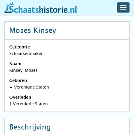
navig
schaatshistorie.nl
men
Moses Kinsey
Categorie
Schaatsenmaker
Naam
Kinsey, Moses
Geboren
∗
Verenigde Staten
Overleden
†
Verenigde Staten
Beschrijving