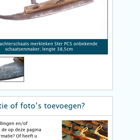
chterschaats merkteken Ster PCS onbekende
schaatsenmaker; lengte 38,5cm
ie of foto’s toevoegen?
llingen en/of
n de op deze pagina
matie? Of heeft u