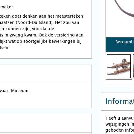
nmaker
kteken doet denken aan het meesterteken
haatsen (Noord-Duitsland). Het zou van
ken kunnen zijn, voordat de
s in zwang kwam. Ook de versiering aan
lijkt wat op soortgelijke bewerkingen bij
Bergamba
tsen.
pvaart Museum,
Informat
Heeft u aanvu
wijzigingen i
geboden infor