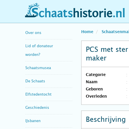
schaatshistorie.nl
Home
Schaatsenma
Over ons
Lid of donateur
PCS met ste
worden?
maker
Schaatsmusea
Categorie
De Schaats
Naam
Geboren
Elfstedentocht
Overleden
Geschiedenis
Beschrijving
IJsbanen