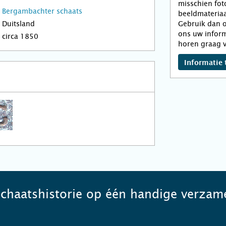
misschien fot
Bergambachter schaats
beeldmateriaa
Duitsland
Gebruik dan o
ons uw inform
circa 1850
horen graag v
Informatie 
schaatshistorie op één handige verzame