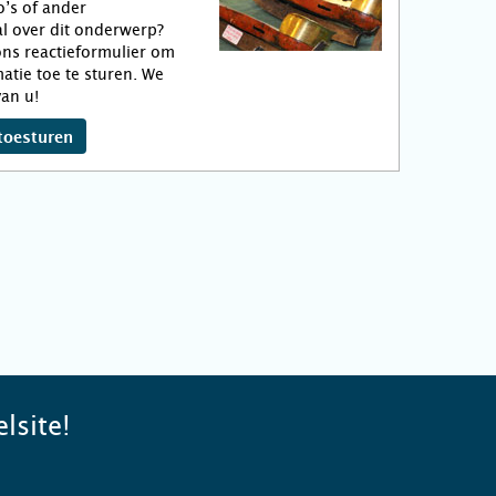
o’s of ander
l over dit onderwerp?
ns reactieformulier om
atie toe te sturen. We
an u!
toesturen
lsite!