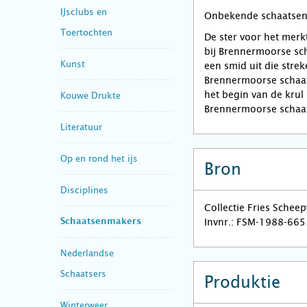
IJsclubs en
Onbekende schaatse
Toertochten
De ster voor het mer
bij Brennermoorse sc
Kunst
een smid uit die stre
Brennermoorse schaat
het begin van de krul 
Kouwe Drukte
Brennermoorse schaa
Literatuur
Op en rond het ijs
Bron
Disciplines
Collectie Fries Schee
Invnr.: FSM-1988-665
Schaatsenmakers
Nederlandse
Schaatsers
Produktie
Winterweer