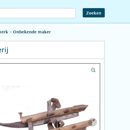
Zoeken
merk - Onbekende maker
rij