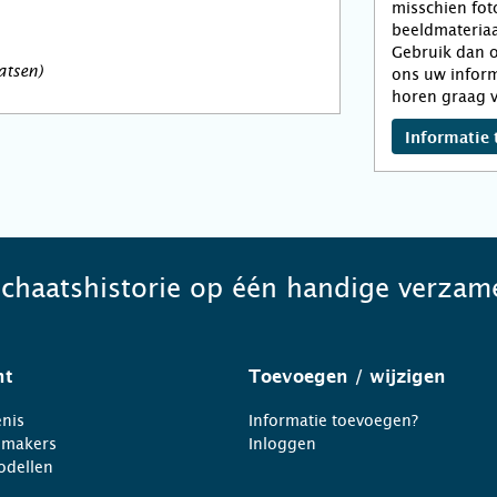
misschien fot
beeldmateriaa
Gebruik dan o
atsen)
ons uw inform
horen graag v
Informatie 
schaatshistorie op één handige verzame
ht
Toevoegen
/ wijzigen
nis
Informatie toevoegen?
nmakers
Inloggen
odellen