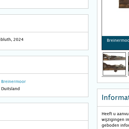
gbluth, 2024
Breinermoo
Breinermoor
Duitsland
Informat
Heeft u aanvu
wijzigingen i
geboden infor