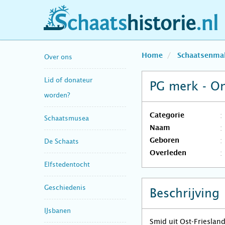
schaatshistorie.nl
Home
Schaatsenma
Over ons
Lid of donateur
PG merk - O
worden?
Categorie
Schaatsmusea
Naam
Geboren
De Schaats
Overleden
Elfstedentocht
Geschiedenis
Beschrijving
IJsbanen
Smid uit Ost-Friesland