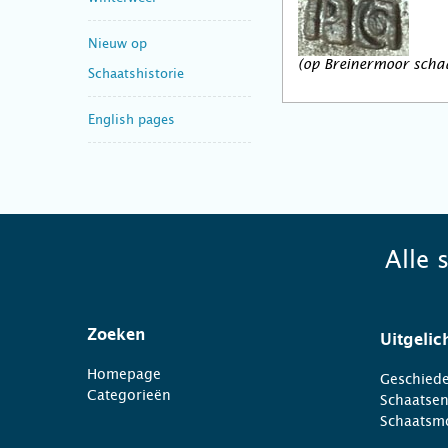
Nieuw op
(op Breinermoor scha
Schaatshistorie
English pages
Alle 
Zoeken
Uitgelic
Homepage
Geschiede
Categorieën
Schaatse
Schaatsm