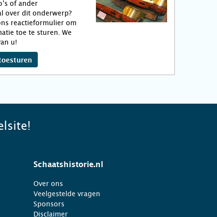
o’s of ander
l over dit onderwerp?
ns reactieformulier om
atie toe te sturen. We
an u!
toesturen
lsite!
Schaatshistorie.nl
Over ons
Veelgestelde vragen
Sponsors
Disclaimer