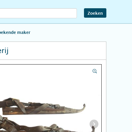
Zoeken
bekende maker
rij