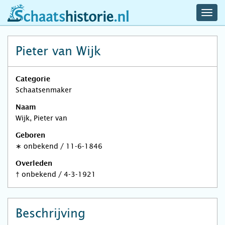
navig
schaatshistorie.nl
men
Pieter van Wijk
Categorie
Schaatsenmaker
Naam
Wijk, Pieter van
Geboren
∗
onbekend
/
11-6-1846
Overleden
†
onbekend
/
4-3-1921
Beschrijving