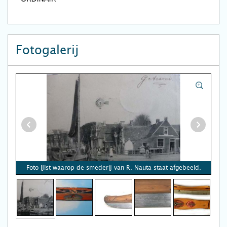
Fotogalerij
Foto IJlst waarop de smederij van R. Nauta staat afgebeeld.