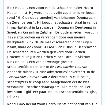
Rink Nauta is een zoon van de schaatsenmaker Heero
Nauta in IJlst. Hij wordt net als zijn vader smid en koopt
rond 1910 de oude smederij van Johannes Douma aan
de Zevenpelsen 1. Hij koopt het schaatsenstaal in van de
firma Hartelust in Leeuwarden, Douma en Geertsema in
Sneek en Reesink in Zutphen. De oude smederij wordt in
1929 afgebroken en vervangen door een nieuwe
werkplaats. Rink Nauta maakt schaatsen onder eigen
naam, maar ook voor BATAVUS en P. Bos in Heerenveen.
De schaatshouten worden geleverd door Gerben
Groenveld uit IJlst en Gerben Y. Schilstra uit Akkrum.
Rink Nauta is één van de weinige grotere
schaatsenfabrieken, die in de
Leeuwarder Courant
onder de rubriek ‘Kleine advertenties’ adverteert. In de
van 2 december 1939 biedt hij
Leeuwarder Courant
schaatsijzers te koop aan: ‘Aangeboden eerste klas
verstaalde Friesche schaatsijzers. Alle modellen. Per
kwantum 1 gld. Per paar. Nauta’s schaatsenfabriek, IJlst,
tel. 274.’
Rond 1945 neemt zoon Heero Rients het bedrijf van zijn