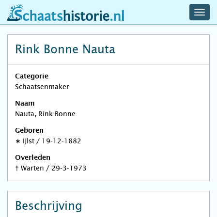
navig
schaatshistorie.nl
men
Rink Bonne Nauta
Categorie
Schaatsenmaker
Naam
Nauta, Rink Bonne
Geboren
∗
IJlst
/
19-12-1882
Overleden
†
Warten
/
29-3-1973
Beschrijving