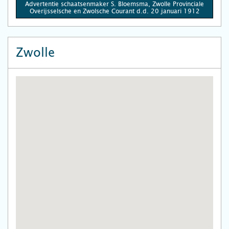
Advertentie schaatsenmaker S. Bloemsma, Zwolle Provinciale
Overijsselsche en Zwolsche Courant d.d. 20 januari 1912
Zwolle