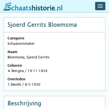
navig
schaatshistorie.nl
men
Sjoerd Gerrits Bloemsma
Categorie
Schaatsenmaker
Naam
Bloemsma, Sjoerd Gerrits
Geboren
∗
Wergea
/
19-11-1854
Overleden
†
Zwolle
/
8-5-1930
Beschrijving