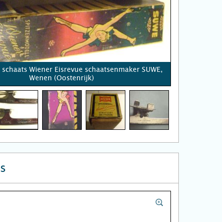
 schaats Wiener Eisrevue schaatsenmaker SUWE,
Wenen (Oostenrijk)
s