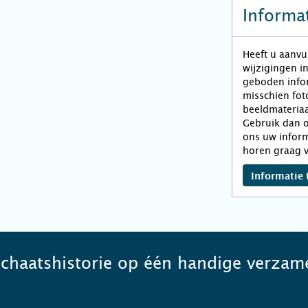
Informat
Heeft u aanvu
wijzigingen i
geboden infor
misschien fot
beeldmateriaa
Gebruik dan o
ons uw inform
horen graag v
Informatie 
schaatshistorie op één handige verzame