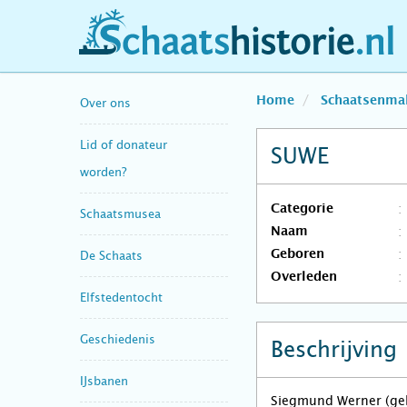
schaatshistorie.nl
Home
Schaatsenma
Over ons
Lid of donateur
SUWE
worden?
Categorie
Schaatsmusea
Naam
Geboren
De Schaats
Overleden
Elfstedentocht
Geschiedenis
Beschrijving
IJsbanen
Siegmund Werner (geb.