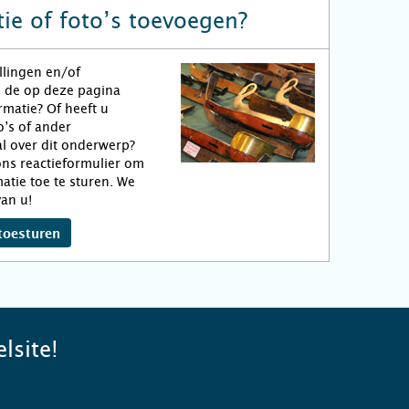
ie of foto’s toevoegen?
llingen en/of
n de op deze pagina
matie? Of heeft u
o’s of ander
l over dit onderwerp?
ns reactieformulier om
atie toe te sturen. We
an u!
toesturen
lsite!