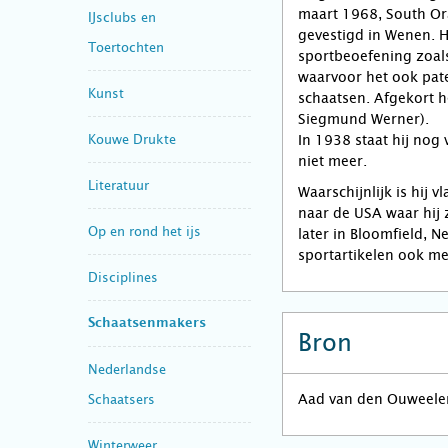
maart 1968, South Ora
IJsclubs en
gevestigd in Wenen. 
Toertochten
sportbeoefening zoals
waarvoor het ook pate
Kunst
schaatsen. Afgekort h
Siegmund Werner).
Kouwe Drukte
In 1938 staat hij nog
niet meer.
Literatuur
Waarschijnlijk is hij
naar de USA waar hij z
Op en rond het ijs
later in Bloomfield, N
sportartikelen ook m
Disciplines
Schaatsenmakers
Bron
Nederlandse
Aad van den Ouweele
Schaatsers
Winterweer