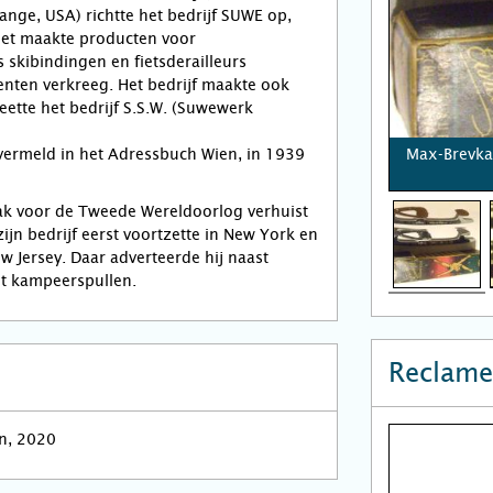
nge, USA) richtte het bedrijf SUWE op,
Het maakte producten voor
 skibindingen en fietsderailleurs
nten verkreeg. Het bedrijf maakte ook
eette het bedrijf S.S.W. (Suwewerk
 vermeld in het Adressbuch Wien, in 1939
Max-Brevka
 vlak voor de Tweede Wereldoorlog verhuist
ijn bedrijf eerst voortzette in New York en
ew Jersey. Daar adverteerde hij naast
et kampeerspullen.
Reclame
n, 2020